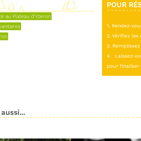
POUR RÉS
ite au Plateau d'Yzeron
1. Rendez-vo
anitaires
2. Vérifiez les
eron
3. Remplissez 
4. Laissez-v
pour finaliser
aussi...