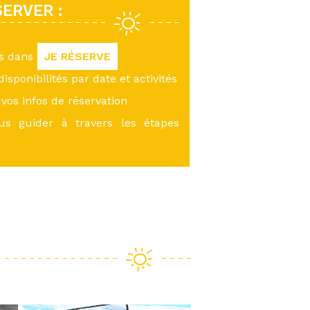
ERVER :
us dans
JE RÉSERVE
 disponibilités par date et activités
vos infos de réservation
ous guider à travers les étapes