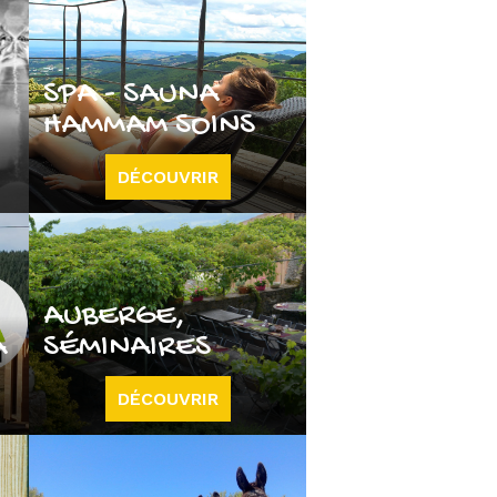
SPA - SAUNA
HAMMAM SOINS
DÉCOUVRIR
AUBERGE,
A
SÉMINAIRES
DÉCOUVRIR