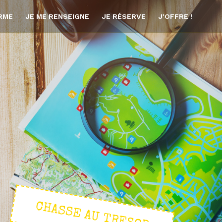
ORME
JE ME RENSEIGNE
JE RÉSERVE
J'OFFRE !
CHASSE AU TRESOR