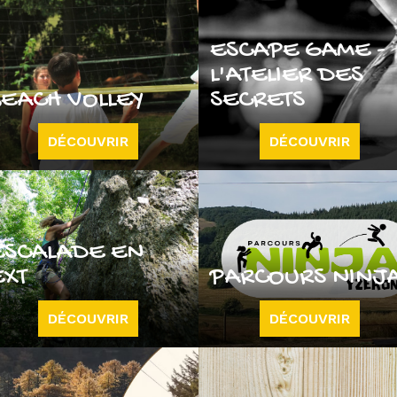
ESCAPE GAME -
L'ATELIER DES
BEACH VOLLEY
SECRETS
DÉCOUVRIR
DÉCOUVRIR
ESCALADE EN
EXT
PARCOURS NINJ
DÉCOUVRIR
DÉCOUVRIR