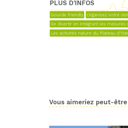
PLUS D'INFOS
Gourde friendly
Organisez votre vis
Se divertir en intégrant les mesures s
Les activités nature du Plateau d'Yz
Vous aimeriez peut-être 