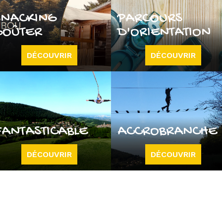
SNACKING
PARCOURS
GOÛTER
D'ORIENTATION
DÉCOUVRIR
DÉCOUVRIR
FANTASTICABLE
ACCROBRANCHE
DÉCOUVRIR
DÉCOUVRIR