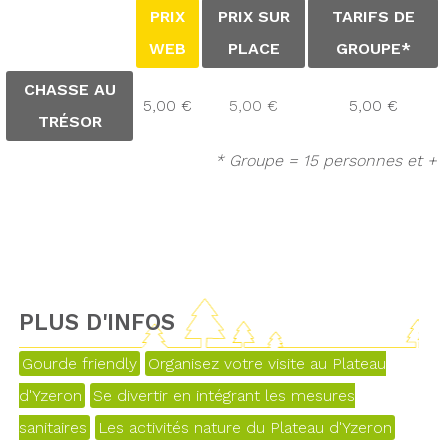
PRIX
PRIX SUR
TARIFS DE
WEB
PLACE
GROUPE*
CHASSE AU
5,00 €
5,00 €
5,00 €
TRÉSOR
* Groupe = 15 personnes et +
PLUS D'INFOS
Gourde friendly
Organisez votre visite au Plateau
d'Yzeron
Se divertir en intégrant les mesures
sanitaires
Les activités nature du Plateau d'Yzeron