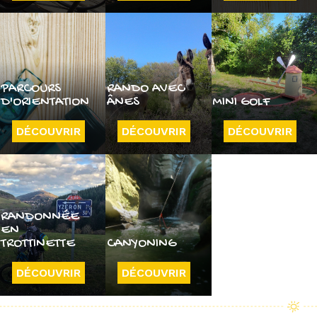
PARCOURS
RANDO AVEC
D'ORIENTATION
ÂNES
MINI GOLF
DÉCOUVRIR
DÉCOUVRIR
DÉCOUVRIR
RANDONNÉE
EN
TROTTINETTE
CANYONING
DÉCOUVRIR
DÉCOUVRIR