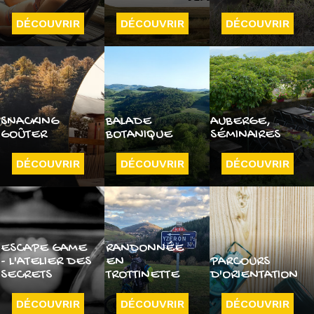
DÉCOUVRIR
DÉCOUVRIR
DÉCOUVRIR
SNACKING
BALADE
AUBERGE,
GOÛTER
BOTANIQUE
SÉMINAIRES
DÉCOUVRIR
DÉCOUVRIR
DÉCOUVRIR
ESCAPE GAME
RANDONNÉE
- L'ATELIER DES
EN
PARCOURS
SECRETS
TROTTINETTE
D'ORIENTATION
DÉCOUVRIR
DÉCOUVRIR
DÉCOUVRIR