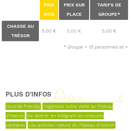
PRIX
PRIX SUR
TARIFS DE
WEB
PLACE
GROUPE*
CHASSE AU
5,00 €
5,00 €
5,00 €
TRÉSOR
* Groupe = 15 personnes et +
PLUS D'INFOS
Gourde friendly
Organisez votre visite au Plateau
d'Yzeron
Se divertir en intégrant les mesures
sanitaires
Les activités nature du Plateau d'Yzeron