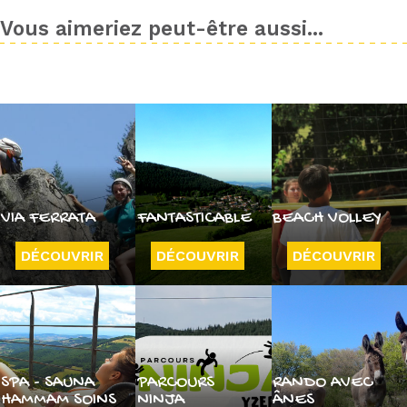
Vous aimeriez peut-être aussi...
VIA FERRATA
FANTASTICABLE
BEACH VOLLEY
DÉCOUVRIR
DÉCOUVRIR
DÉCOUVRIR
SPA - SAUNA
PARCOURS
RANDO AVEC
HAMMAM SOINS
NINJA
ÂNES