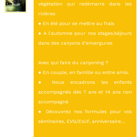
végétation qui redémarre dans les
rivières
● En été pour se mettre au frais
● A l'automne pour nos stages/séjours
dans des canyons d'envergures
Avec qui faire du canyoning ?
● En couple, en famille ou entre amis.
● Nous encadrons les enfants
accompagnés dès 7 ans et 14 ans non
accompagné
● Découvrez nos formules pour vos
séminaires, EVG/EVJF, anniversaire…