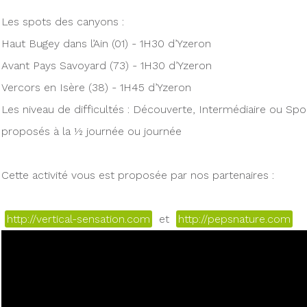
Les spots des canyons :
Haut Bugey dans l’Ain (01) - 1H30 d’Yzeron
Avant Pays Savoyard (73) - 1H30 d’Yzeron
Vercors en Isère (38) - 1H45 d’Yzeron
Les niveau de difficultés : Découverte, Intermédiaire ou Spor
proposés à la ½ journée ou journée
Cette activité vous est proposée par nos partenaires :
http://vertical-sensation.com
et
http://pepsnature.com