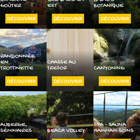
GOÛTER
EXT
BOTANIQUE
DÉCOUVRIR
DÉCOUVRIR
DÉCOUVRIR
RANDONNÉE
EN
CHASSE AU
TROTTINETTE
TRESOR
CANYONING
DÉCOUVRIR
DÉCOUVRIR
DÉCOUVRIR
AUBERGE,
SPA - SAUNA
SÉMINAIRES
BEACH VOLLEY
HAMMAM SOINS