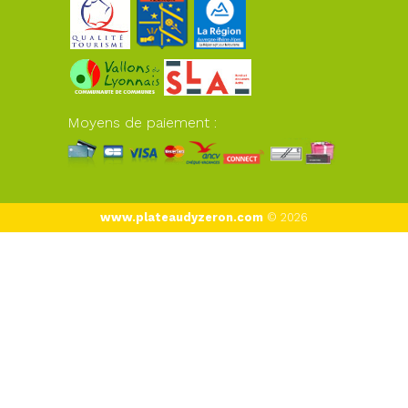
Moyens de paiement :
www.plateaudyzeron.com
© 2026