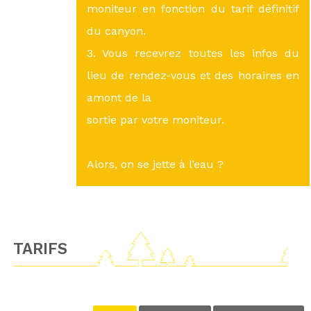
moniteur en fonction du tarif définitif
du canyon.
3. Vous recevrez toutes les infos du
lieu de rendez-vous et des horaires en
amont de la
sortie par votre moniteur.
Alors, on se jette à l’eau ?
TARIFS