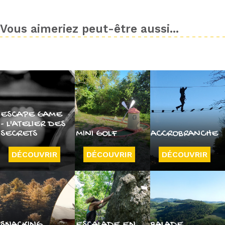
Vous aimeriez peut-être aussi...
ESCAPE GAME
- L'ATELIER DES
SECRETS
MINI GOLF
ACCROBRANCHE
DÉCOUVRIR
DÉCOUVRIR
DÉCOUVRIR
SNACKING
ESCALADE EN
BALADE