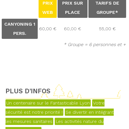
PRIX
PRIX SUR
TARIFS DE
WEB
PLACE
GROUPE*
CANYONING 1
60,00 €
60,00 €
55,00 €
PERS.
* Groupe = 6 personnes et +
PLUS D'INFOS
Un centenaire sur le Fantasticable Lyon
Votre
sécurité est notre priorité !
Se divertir en intégrant
les mesures sanitaires
Les activités nature du