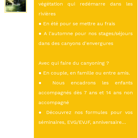
végétation qui redémarre dans les
rivières
● En été pour se mettre au frais
● A l'automne pour nos stages/séjours
dans des canyons d'envergures
Avec qui faire du canyoning ?
● En couple, en famille ou entre amis.
● Nous encadrons les enfants
accompagnés dès 7 ans et 14 ans non
accompagné
● Découvrez nos formules pour vos
séminaires, EVG/EVJF, anniversaire…