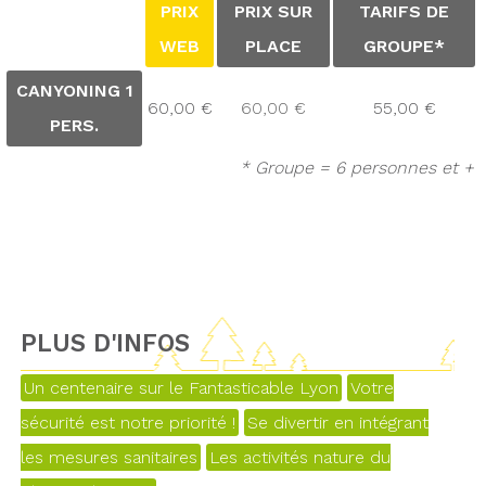
PRIX
PRIX SUR
TARIFS DE
WEB
PLACE
GROUPE*
CANYONING 1
60,00 €
60,00 €
55,00 €
PERS.
* Groupe = 6 personnes et +
PLUS D'INFOS
Un centenaire sur le Fantasticable Lyon
Votre
sécurité est notre priorité !
Se divertir en intégrant
les mesures sanitaires
Les activités nature du