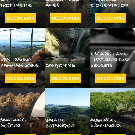
TROTTINETTE
ÂNES
D'ORIENTATION
DÉCOUVRIR
DÉCOUVRIR
DÉCOUVRIR
ESCAPE GAME
SPA - SAUNA
- L'ATELIER DES
HAMMAM SOINS
CANYONING
SECRETS
DÉCOUVRIR
DÉCOUVRIR
DÉCOUVRIR
SNACKING
BALADE
AUBERGE,
GOÛTER
BOTANIQUE
SÉMINAIRES