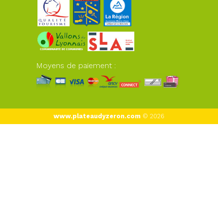
Moyens de paiement :
www.plateaudyzeron.com
© 2026