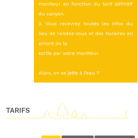
moniteur en fonction du tarif définitif
du canyon.
3. Vous recevrez toutes les infos du
lieu de rendez-vous et des horaires en
amont de la
sortie par votre moniteur.
Alors, on se jette à l’eau ?
TARIFS