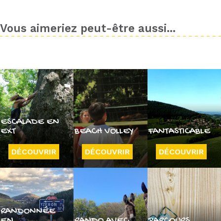
Vous aimeriez peut-être aussi...
ESCALADE EN
EXT
BEACH VOLLEY
FANTASTICABLE
DÉCOUVRIR
DÉCOUVRIR
DÉCOUVRIR
RANDONNÉE
EN
RANDO AVEC
PARCOURS