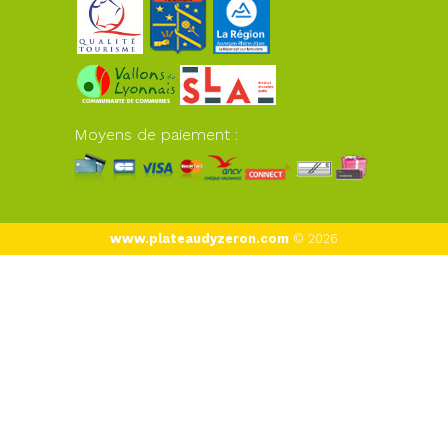
Moyens de paiement :
www.plateaudyzeron.com
© 2026