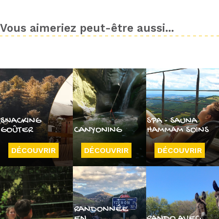
Vous aimeriez peut-être aussi...
SNACKING
SPA - SAUNA
GOÛTER
CANYONING
HAMMAM SOINS
DÉCOUVRIR
DÉCOUVRIR
DÉCOUVRIR
RANDONNÉE
EN
RANDO AVEC