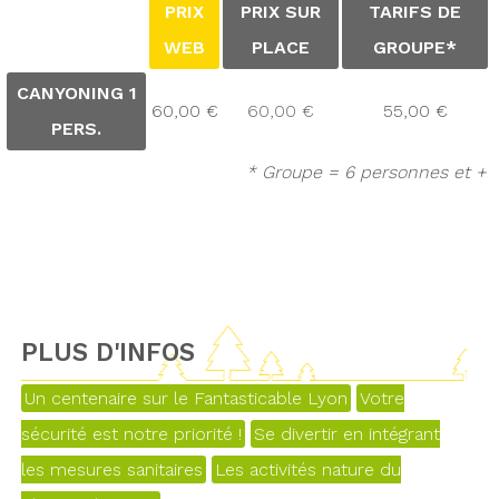
PRIX
PRIX SUR
TARIFS DE
WEB
PLACE
GROUPE*
CANYONING 1
60,00 €
60,00 €
55,00 €
PERS.
* Groupe = 6 personnes et +
PLUS D'INFOS
Un centenaire sur le Fantasticable Lyon
Votre
sécurité est notre priorité !
Se divertir en intégrant
les mesures sanitaires
Les activités nature du