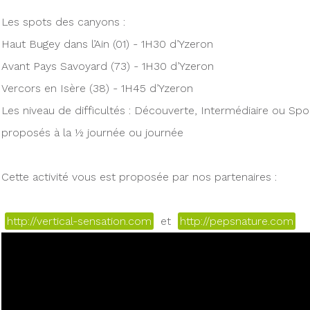
Les spots des canyons :
Haut Bugey dans l’Ain (01) - 1H30 d’Yzeron
Avant Pays Savoyard (73) - 1H30 d’Yzeron
Vercors en Isère (38) - 1H45 d’Yzeron
Les niveau de difficultés : Découverte, Intermédiaire ou Spor
proposés à la ½ journée ou journée
Cette activité vous est proposée par nos partenaires :
http://vertical-sensation.com
et
http://pepsnature.com