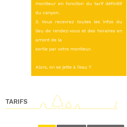
moniteur en fonction du tarif définitif
du canyon.
3. Vous recevrez toutes les infos du
lieu de rendez-vous et des horaires en
amont de la
sortie par votre moniteur.
Alors, on se jette à l’eau ?
TARIFS