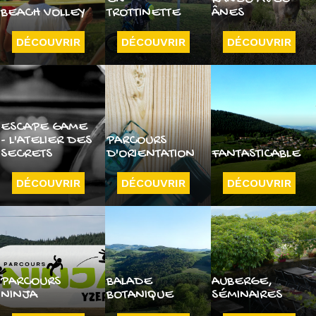
BEACH VOLLEY
TROTTINETTE
ÂNES
DÉCOUVRIR
DÉCOUVRIR
DÉCOUVRIR
ESCAPE GAME
- L'ATELIER DES
PARCOURS
SECRETS
D'ORIENTATION
FANTASTICABLE
DÉCOUVRIR
DÉCOUVRIR
DÉCOUVRIR
PARCOURS
BALADE
AUBERGE,
NINJA
BOTANIQUE
SÉMINAIRES