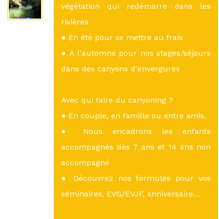
végétation qui redémarre dans les
rivières
● En été pour se mettre au frais
● A l'automne pour nos stages/séjours
dans des canyons d'envergures
Avec qui faire du canyoning ?
● En couple, en famille ou entre amis.
● Nous encadrons les enfants
accompagnés dès 7 ans et 14 ans non
accompagné
● Découvrez nos formules pour vos
séminaires, EVG/EVJF, anniversaire…