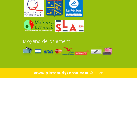
Moyens de paiement :
www.plateaudyzeron.com
© 2026