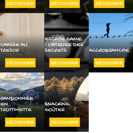
DÉCOUVRIR
DÉCOUVRIR
DÉCOUVRIR
ESCAPE GAME
CHASSE AU
- L'ATELIER DES
TRESOR
SECRETS
ACCROBRANCHE
DÉCOUVRIR
DÉCOUVRIR
DÉCOUVRIR
RANDONNÉE
EN
SNACKING
TROTTINETTE
GOÛTER
DÉCOUVRIR
DÉCOUVRIR