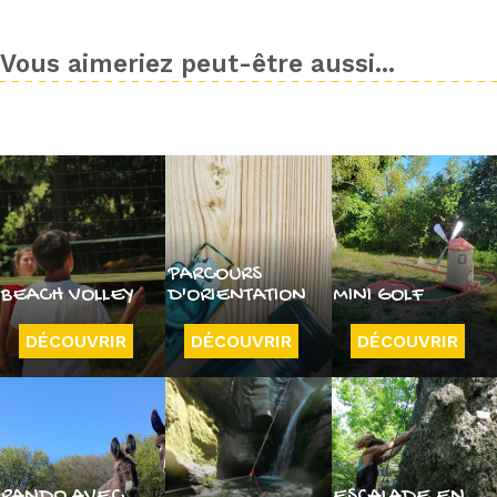
Vous aimeriez peut-être aussi...
PARCOURS
BEACH VOLLEY
D'ORIENTATION
MINI GOLF
DÉCOUVRIR
DÉCOUVRIR
DÉCOUVRIR
RANDO AVEC
ESCALADE EN