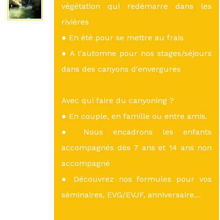
végétation qui redémarre dans les
rivières
● En été pour se mettre au frais
● A l'automne pour nos stages/séjours
dans des canyons d'envergures
Avec qui faire du canyoning ?
● En couple, en famille ou entre amis.
● Nous encadrons les enfants
accompagnés dès 7 ans et 14 ans non
accompagné
● Découvrez nos formules pour vos
séminaires, EVG/EVJF, anniversaire…