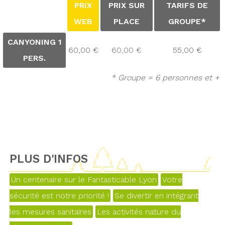
PRIX
PRIX SUR
TARIFS DE
WEB
PLACE
GROUPE*
CANYONING 1
60,00 €
60,00 €
55,00 €
PERS.
* Groupe = 6 personnes et +
PLUS D'INFOS
Un centenaire sur le Fantasticable Lyon
Votre
sécurité est notre priorité !
Se divertir en intégrant
les mesures sanitaires
Les activités nature du