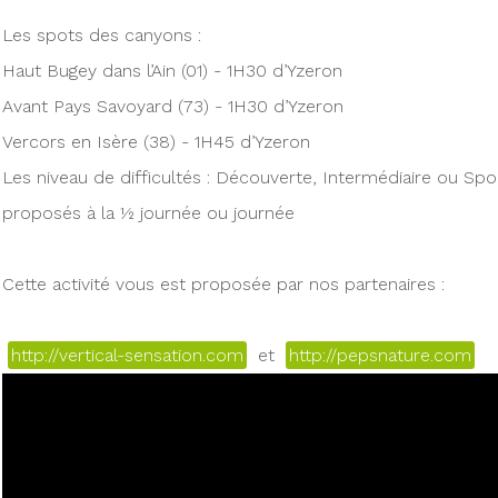
Les spots des canyons :
Haut Bugey dans l’Ain (01) - 1H30 d’Yzeron
Avant Pays Savoyard (73) - 1H30 d’Yzeron
Vercors en Isère (38) - 1H45 d’Yzeron
Les niveau de difficultés : Découverte, Intermédiaire ou Spor
proposés à la ½ journée ou journée
Cette activité vous est proposée par nos partenaires :
http://vertical-sensation.com
et
http://pepsnature.com