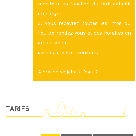
moniteur en fonction du tarif définitif
du canyon.
3. Vous recevrez toutes les infos du
lieu de rendez-vous et des horaires en
amont de la
sortie par votre moniteur.
Alors, on se jette à l’eau ?
TARIFS