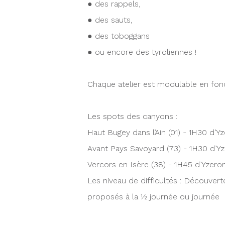
● des rappels,
● des sauts,
● des toboggans
● ou encore des tyroliennes !
Chaque atelier est modulable en fonc
Les spots des canyons :
Haut Bugey dans l’Ain (01) - 1H30 d’Y
Avant Pays Savoyard (73) - 1H30 d’Y
Vercors en Isère (38) - 1H45 d’Yzero
Les niveau de difficultés : Découvert
proposés à la ½ journée ou journée