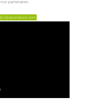
nos partenaires :
tp://pepsnature.com