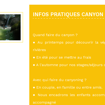
INFOS PRATIQUES CANYON
Quand faire du canyon ?
● Au printemps pour découvrir la vé
rivières
● En été pour se mettre au frais
● A l'automne pour nos stages/séjours
Avec qui faire du canyoning ?
● En couple, en famille ou entre amis.
● Nous encadrons les enfants accom
accompagné