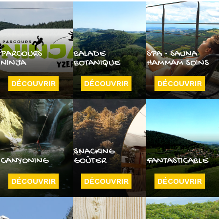
PARCOURS
BALADE
SPA - SAUNA
NINJA
BOTANIQUE
HAMMAM SOINS
DÉCOUVRIR
DÉCOUVRIR
DÉCOUVRIR
SNACKING
CANYONING
GOÛTER
FANTASTICABLE
DÉCOUVRIR
DÉCOUVRIR
DÉCOUVRIR