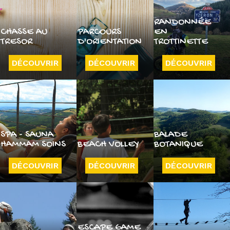
RANDONNÉE
CHASSE AU
PARCOURS
EN
TRESOR
D'ORIENTATION
TROTTINETTE
DÉCOUVRIR
DÉCOUVRIR
DÉCOUVRIR
SPA - SAUNA
BALADE
HAMMAM SOINS
BEACH VOLLEY
BOTANIQUE
DÉCOUVRIR
DÉCOUVRIR
DÉCOUVRIR
ESCAPE GAME