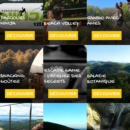
PARCOURS
RANDO AVEC
NINJA
BEACH VOLLEY
ÂNES
DÉCOUVRIR
DÉCOUVRIR
DÉCOUVRIR
ESCAPE GAME
SNACKING
- L'ATELIER DES
BALADE
GOÛTER
SECRETS
BOTANIQUE
DÉCOUVRIR
DÉCOUVRIR
DÉCOUVRIR