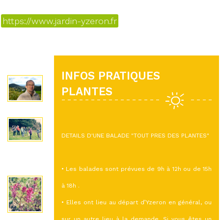
https://www.jardin-yzeron.fr
INFOS PRATIQUES
PLANTES
DETAILS D'UNE BALADE "TOUT PRES DES PLANTES"
• Les balades sont prévues de 9h à 12h ou de 15h
à 18h .
• Elles ont lieu au départ d’Yzeron en général, ou
sur un autre lieu à la demande. Si vous êtes un