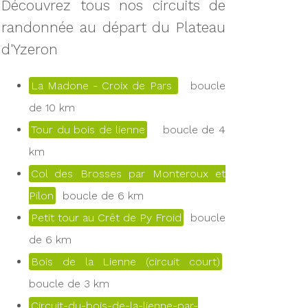
Découvrez tous nos circuits de
randonnée au départ du Plateau
d'Yzeron
La Madone - Croix de Pars
boucle
de 10 km
Tour du bois de lienne
boucle de 4
km
Col des Brosses par Monteroux et
Pilon
boucle de 6 km
Petit tour au Crêt de Py Froid
boucle
de 6 km
Bois de la Lienne (circuit court)
boucle de 3 km
Circuit-du-bois-de-la-lienne-par-