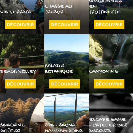
RANDONNÉE
CHASSE AU
EN
VIA FERRATA
TRESOR
TROTTINETTE
DÉCOUVRIR
DÉCOUVRIR
DÉCOUVRIR
BALADE
BEACH VOLLEY
BOTANIQUE
CANYONING
DÉCOUVRIR
DÉCOUVRIR
DÉCOUVRIR
ESCAPE GAME
SNACKING
SPA - SAUNA
- L'ATELIER DES
GOÛTER
HAMMAM SOINS
SECRETS