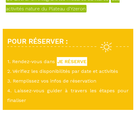
activités nature du Plateau d'Yzeron
POUR RÉSERVER :
1. Rendez-vous dans
JE RÉSERVE
2. Vérifiez les disponibilités par date et activités
3. Remplissez vos infos de réservation
4. Laissez-vous guider à travers les étapes pour
finaliser