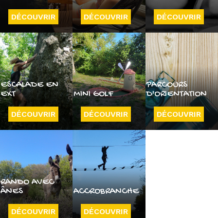
DÉCOUVRIR
DÉCOUVRIR
DÉCOUVRIR
ESCALADE EN
PARCOURS
EXT
MINI GOLF
D'ORIENTATION
DÉCOUVRIR
DÉCOUVRIR
DÉCOUVRIR
RANDO AVEC
ÂNES
ACCROBRANCHE
DÉCOUVRIR
DÉCOUVRIR