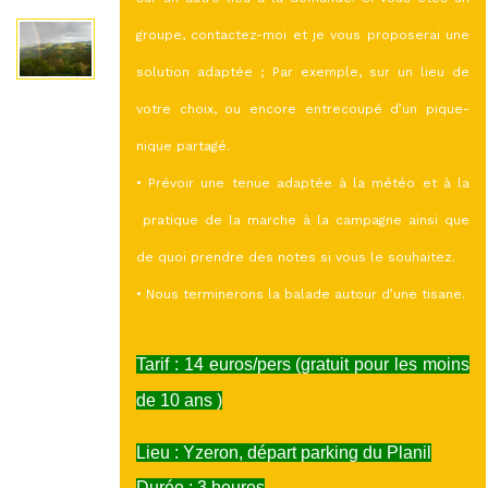
groupe, contactez-moi et je vous proposerai une
solution adaptée ; Par exemple, sur un lieu de
votre choix, ou encore entrecoupé d’un pique-
nique partagé.
• Prévoir une tenue adaptée à la météo et à la
pratique de la marche à la campagne ainsi que
de quoi prendre des notes si vous le souhaitez.
• Nous terminerons la balade autour d’une tisane.
Tarif : 14 euros/pers (gratuit pour les moins
de 10 ans )
Lieu : Yzeron, départ parking du Planil
Durée : 3 heures