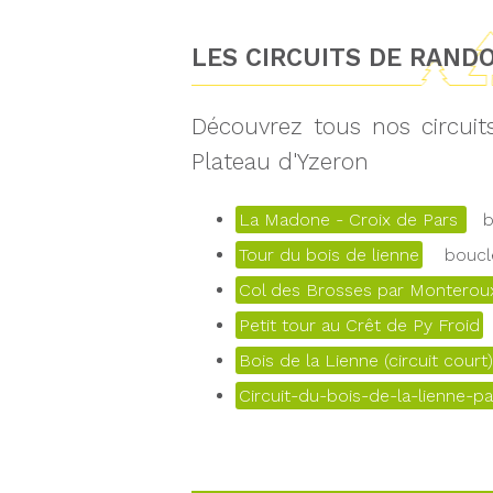
LES CIRCUITS DE RAND
Découvrez tous nos circui
Plateau d'Yzeron
La Madone - Croix de Pars
bo
Tour du bois de lienne
boucle
Col des Brosses par Monteroux
Petit tour au Crêt de Py Froid
Bois de la Lienne (circuit court)
Circuit-du-bois-de-la-lienne-pa