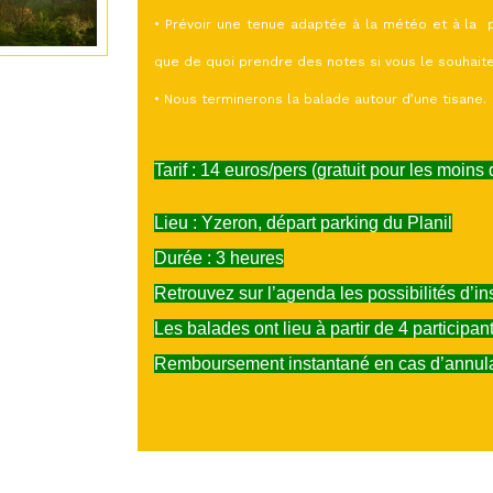
• Prévoir une tenue adaptée à la météo et à la 
que de quoi prendre des notes si vous le souhaite
• Nous terminerons la balade autour d’une tisane.
Tarif : 14 euros/pers (gratuit pour les moins
Lieu : Yzeron, départ parking du Planil
Durée : 3 heures
Retrouvez sur l’agenda les possibilités d’ins
Les balades ont lieu à partir de 4 participant
Remboursement instantané en cas d’annula