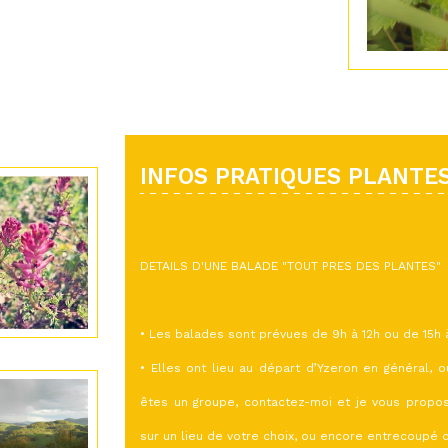
INFOS PRATIQUES PLANTE
DETAILS D'UNE BALADE "TOUT PRES DES PLANTES"
• Les balades sont prévues de 9h à 12h ou de 15h à
• Elles ont lieu au départ d’Yzeron en général, 
êtes un groupe, contactez-moi et je vous propos
sur un lieu de votre choix, ou encore entrecoupé 