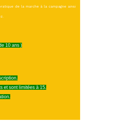
pratique de la marche à la campagne ainsi
z.
 de 10 ans )
cription.
s et sont limitées à 15.
tion.