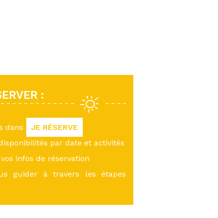
ERVER :
us dans
JE RÉSERVE
 disponibilités par date et activités
vos infos de réservation
ous guider à travers les étapes