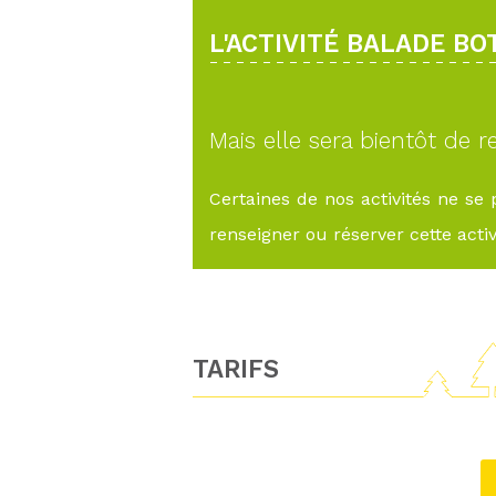
L'ACTIVITÉ BALADE B
Mais elle sera bientôt de re
Certaines de nos activités ne se
renseigner ou réserver cette activi
TARIFS