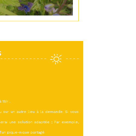
S
 18h .
ou sur un autre lieu à la demande. Si vous
erai une solution adaptée ; Par exemple,
d’un pique-nique partagé.