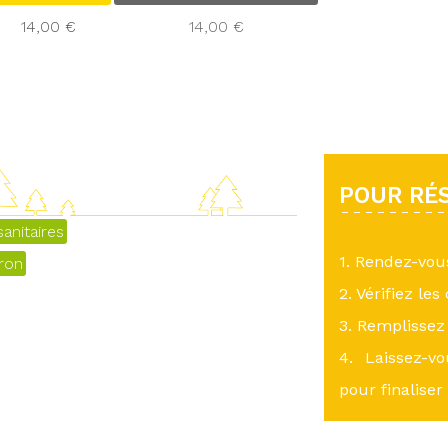
14,00 €
14,00 €
POUR RÉS
anitaires
1. Rendez-vo
eron
2. Vérifiez les
3. Remplissez 
4. Laissez-v
pour finaliser