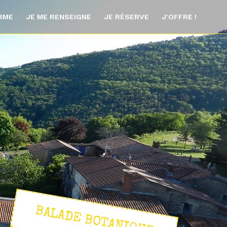
ORME
JE ME RENSEIGNE
JE RÉSERVE
J'OFFRE !
BALADE BOTANIQUE