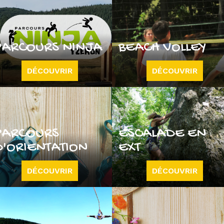
PARCOURS NINJA
BEACH VOLLEY
DÉCOUVRIR
DÉCOUVRIR
PARCOURS
ESCALADE EN
D'ORIENTATION
EXT
DÉCOUVRIR
DÉCOUVRIR