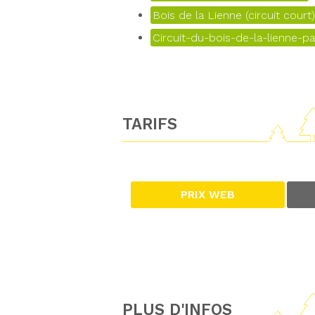
Bois de la Lienne (circuit court)
Circuit-du-bois-de-la-lienne-pa
TARIFS
PRIX WEB
PLUS D'INFOS