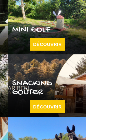
MINI GOLF
DÉCOUVRIR
SNACKING
GOÛTER
DÉCOUVRIR