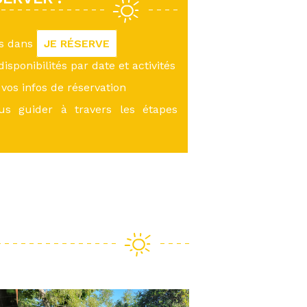
us dans
JE RÉSERVE
 disponibilités par date et activités
vos infos de réservation
ous guider à travers les étapes