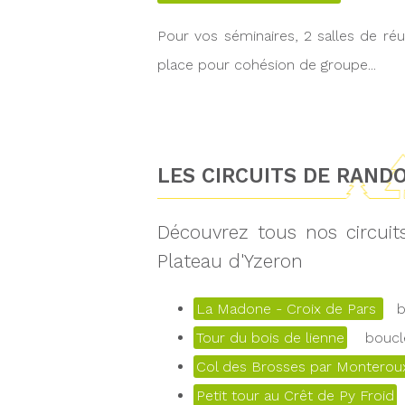
Pour vos séminaires, 2 salles de réun
place pour cohésion de groupe...
LES CIRCUITS DE RAND
Découvrez tous nos circui
Plateau d'Yzeron
La Madone - Croix de Pars
bo
Tour du bois de lienne
boucle
Col des Brosses par Monteroux
Petit tour au Crêt de Py Froid