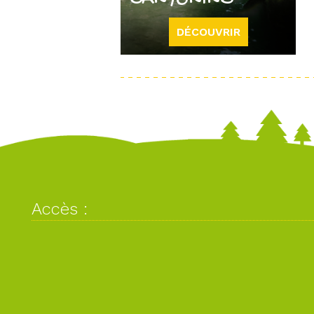
CANYONING
DÉCOUVRIR
Accès :