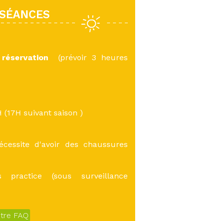
 SÉANCES
 réservation
(prévoir 3 heures
H (17H suivant saison )
écessite d'avoir des chaussures
 practice (sous surveillance
otre FAQ