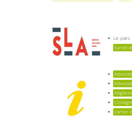
Le parc
Syndicat
Attestat
Attestat
Règleme
Consign
carton d