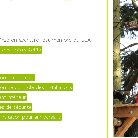
 "Yzeron aventure" est membre du SLA,
 des Loisirs Actifs
ion d'assurance
ion de controle des installations
nt intérieur
es de sécurité
invitation pour anniversaire