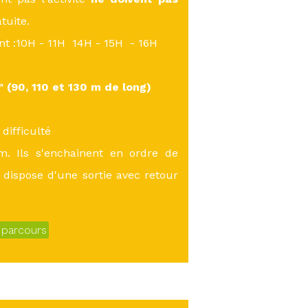
atuite.
ont :10H - 11H 14H - 15H - 16H
s"
(90, 110 et 130 m de long)
difficulté
m. Ils s'enchainent en ordre de
 dispose d'une sortie avec retour
s parcours