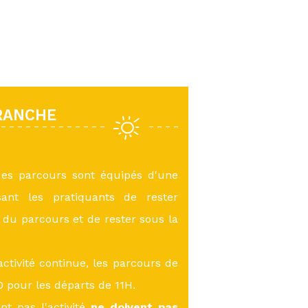
RANCHE
des parcours sont équipés d'une
sant les pratiquants de rester
du parcours et de rester sous la
ctivité continue, les parcours de
 pour les départs de 11H.
nt pas l'activité
ne doivent pas