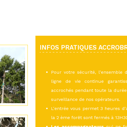
INFOS PRATIQUES ACCROB
Pour votre sécurité, l'ensemble 
ligne de vie continue garantis
accrochés pendant toute la durée 
surveillance de nos opérateurs.
L'entrée vous permet 3 heures d'a
la 2 ème forêt sont fermés à 13H30
Les accompagnateurs
qui ne fo