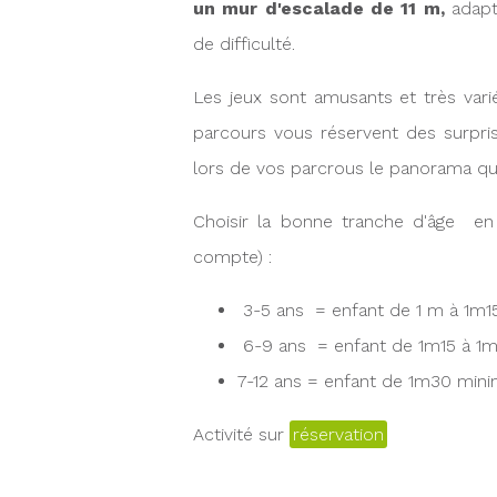
un mur d'escalade de 11 m,
adapt
de difficulté.
Les jeux sont amusants et très varié
parcours vous réservent des surpri
lors de vos parcrous le panorama qui
Choisir la bonne tranche d'âge en fo
compte) :
3-5 ans = enfant de 1 m à 1m1
6-9 ans = enfant de 1m15 à 1
7-12 ans = enfant de 1m30 mi
Activité sur
réservation