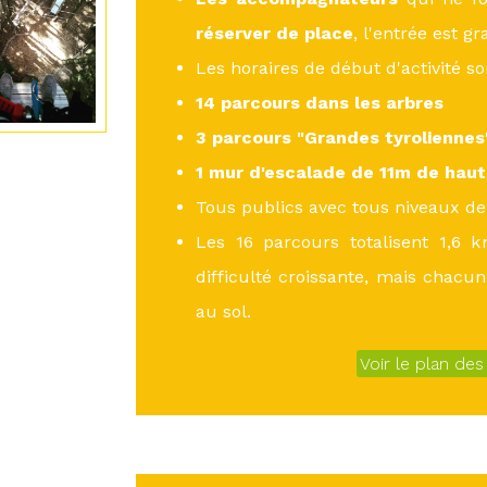
réserver de place
, l'entrée est gr
Les horaires de début d'activité s
14 parcours dans les arbres
3 parcours "Grandes tyrolienne
1 mur d'escalade de 11m de haut
Tous publics avec tous niveaux de 
Les 16 parcours totalisent 1,6 k
difficulté croissante, mais chacun
au sol.
Voir le plan de