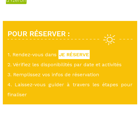
d'Yzeron
POUR RÉSERVER :
1. Rendez-vous dans
JE RÉSERVE
2. Vérifiez les disponibilités par date et activités
3. Remplissez vos infos de réservation
4. Laissez-vous guider à travers les étapes pour
finaliser