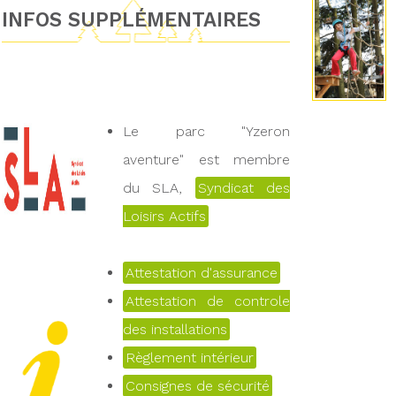
INFOS SUPPLÉMENTAIRES
Le parc "Yzeron
aventure" est membre
du SLA,
Syndicat des
Loisirs Actifs
Attestation d'assurance
Attestation de controle
des installations
Règlement intérieur
Consignes de sécurité