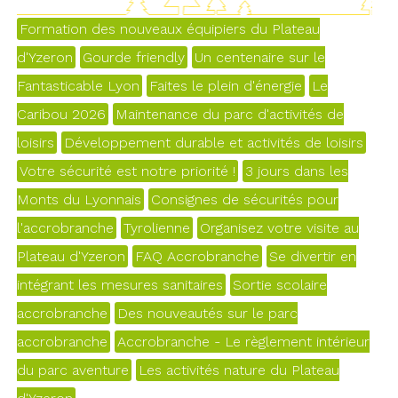
Formation des nouveaux équipiers du Plateau
d'Yzeron
Gourde friendly
Un centenaire sur le
Fantasticable Lyon
Faites le plein d'énergie
Le
Caribou 2026
Maintenance du parc d'activités de
loisirs
Développement durable et activités de loisirs
Votre sécurité est notre priorité !
3 jours dans les
Monts du Lyonnais
Consignes de sécurités pour
l'accrobranche
Tyrolienne
Organisez votre visite au
Plateau d'Yzeron
FAQ Accrobranche
Se divertir en
intégrant les mesures sanitaires
Sortie scolaire
accrobranche
Des nouveautés sur le parc
accrobranche
Accrobranche - Le règlement intérieur
du parc aventure
Les activités nature du Plateau