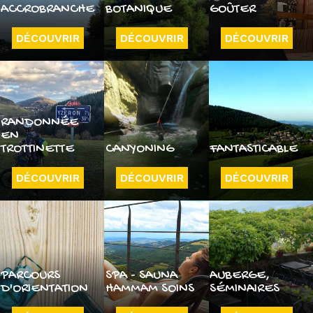
ACCROBRANCHE
BOTANIQUE
GOÛTER
DÉCOUVRIR
DÉCOUVRIR
DÉCOUVRIR
RANDONNÉE
EN
TROTTINETTE
CANYONING
FANTASTICABLE
DÉCOUVRIR
DÉCOUVRIR
DÉCOUVRIR
PARCOURS
SPA - SAUNA
AUBERGE,
D'ORIENTATION
HAMMAM SOINS
SÉMINAIRES