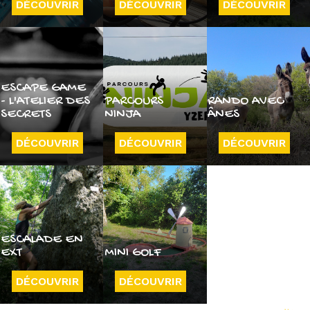
DÉCOUVRIR
DÉCOUVRIR
DÉCOUVRIR
ESCAPE GAME
- L'ATELIER DES
PARCOURS
RANDO AVEC
SECRETS
NINJA
ÂNES
DÉCOUVRIR
DÉCOUVRIR
DÉCOUVRIR
ESCALADE EN
EXT
MINI GOLF
DÉCOUVRIR
DÉCOUVRIR