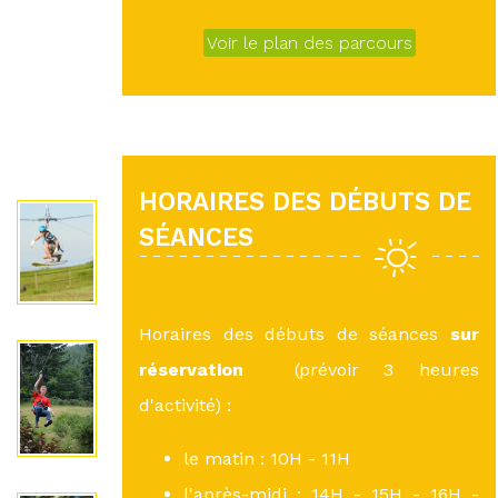
Voir le plan des parcours
HORAIRES DES DÉBUTS DE
SÉANCES
Horaires des débuts de séances
sur
réservation
(prévoir 3 heures
d'activité) :
le matin : 10H - 11H
l'après-midi : 14H - 15H - 16H -