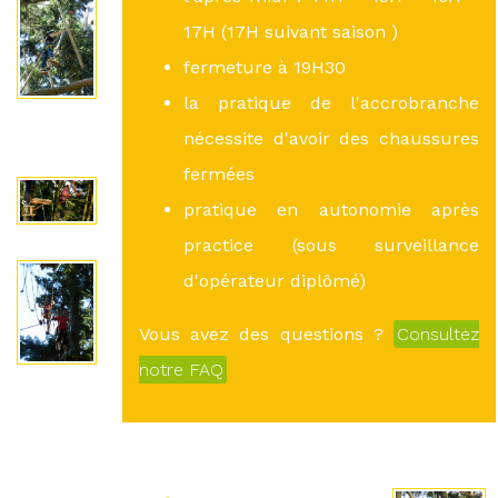
17H (17H suivant saison )
fermeture à 19H30
la pratique de l'accrobranche
nécessite d'avoir des chaussures
fermées
pratique en autonomie après
practice (sous surveillance
d'opérateur diplômé)
Vous avez des questions ?
Consultez
notre FAQ