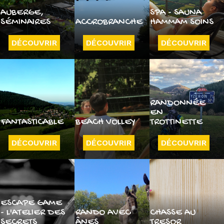
AUBERGE,
SPA - SAUNA
SÉMINAIRES
ACCROBRANCHE
HAMMAM SOINS
DÉCOUVRIR
DÉCOUVRIR
DÉCOUVRIR
RANDONNÉE
EN
FANTASTICABLE
BEACH VOLLEY
TROTTINETTE
DÉCOUVRIR
DÉCOUVRIR
DÉCOUVRIR
ESCAPE GAME
- L'ATELIER DES
RANDO AVEC
CHASSE AU
SECRETS
ÂNES
TRESOR