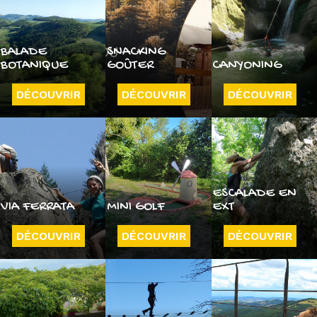
BALADE
SNACKING
BOTANIQUE
GOÛTER
CANYONING
DÉCOUVRIR
DÉCOUVRIR
DÉCOUVRIR
ESCALADE EN
VIA FERRATA
MINI GOLF
EXT
DÉCOUVRIR
DÉCOUVRIR
DÉCOUVRIR