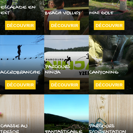
ESCALADE EN
EXT
BEACH VOLLEY
MINI GOLF
DÉCOUVRIR
DÉCOUVRIR
DÉCOUVRIR
PARCOURS
ACCROBRANCHE
NINJA
CANYONING
DÉCOUVRIR
DÉCOUVRIR
DÉCOUVRIR
CHASSE AU
PARCOURS
TRESOR
FANTASTICABLE
D'ORIENTATION