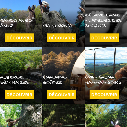
ESCAPE GAME
RANDO AVEC
- L'ATELIER DES
ÂNES
VIA FERRATA
SECRETS
DÉCOUVRIR
DÉCOUVRIR
DÉCOUVRIR
AUBERGE,
SNACKING
SPA - SAUNA
SÉMINAIRES
GOÛTER
HAMMAM SOINS
DÉCOUVRIR
DÉCOUVRIR
DÉCOUVRIR