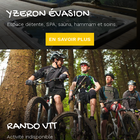
YZERON ÉVASION
Espace détente, SPA, sauna, hammam et soins
EN SAVOIR PLUS
RANDO VTT
Activité indisponible