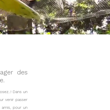
tager des
e.
sez...! Dans un
ur venir passer
s amis, pour un