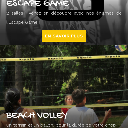
ESCAPE GAME
2 salles ! Venez en découdre avec nos énigmes de
l'Escape Game !
EN SAVOIR PLUS
BEACH VOLLEY
Un terrain et un ballon, pour la durée de votre choix !