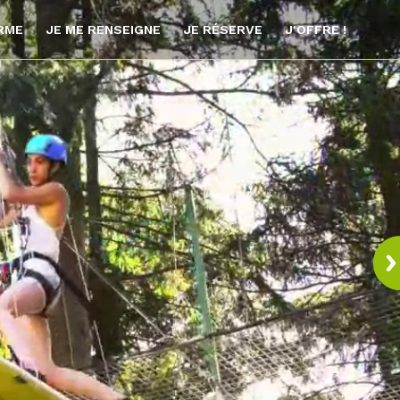
ORME
JE ME RENSEIGNE
JE RÉSERVE
J'OFFRE !