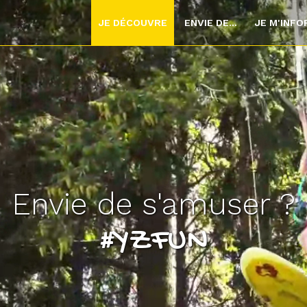
JE DÉCOUVRE
ENVIE DE...
JE M'INF
Le plateau d'Yzeron
#veneZ !