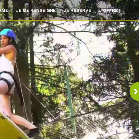
ORME
JE ME RENSEIGNE
JE RÉSERVE
J'OFFRE !