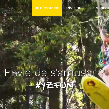
JE DÉCOUVRE
ENVIE DE...
JE M'INF
Le plateau d'Yzeron
#veneZ !