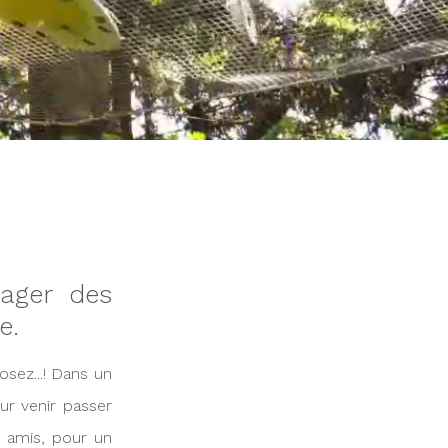
tager des
e.
sez...! Dans un
ur venir passer
s amis, pour un