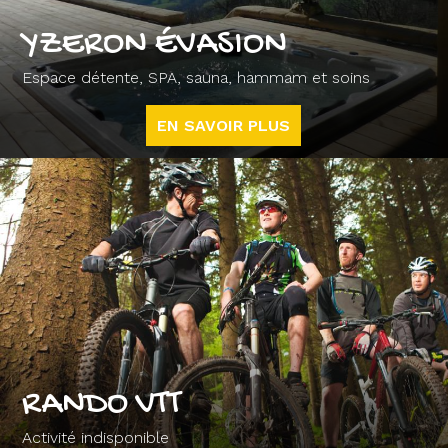
YZERON ÉVASION
Espace détente, SPA, sauna, hammam et soins
EN SAVOIR PLUS
RANDO VTT
Activité indisponible