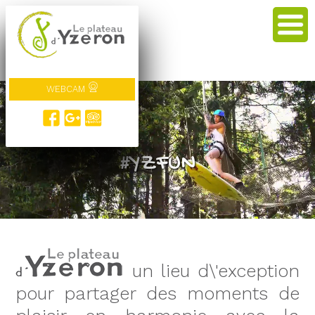
WEBCAM
#veneZ !
#YZFUN
un lieu d\'exception
pour partager des moments de