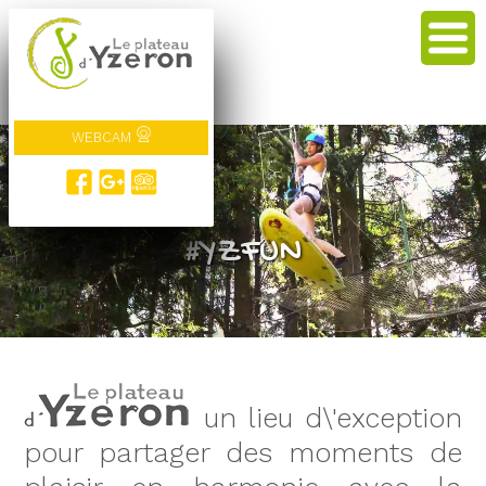
WEBCAM
#veneZ !
#YZFUN
un lieu d\'exception
pour partager des moments de